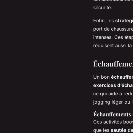
sécurité.
Enfin, les
stratég
port de chaussure
intenses. Ces éta
réduisent aussi l
Échauffemen
Un bon
échauffe
exercices d’éch
ce qui aide à réd
jogging léger ou 
Échauffements
Ces activités boo
que les
sautés d