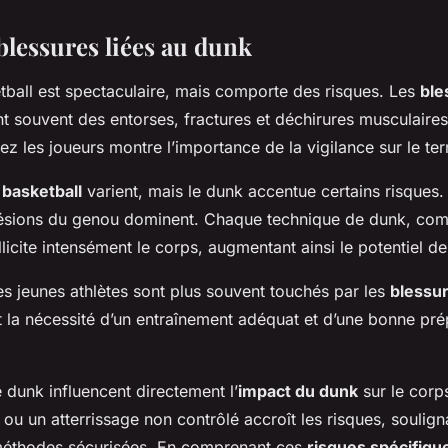
blessures liées au dunk
ball est spectaculaire, mais comporte des risques. Les
ble
t souvent des entorses, fractures et déchirures musculaire
z les joueurs montre l’importance de la vigilance sur le ter
 basketball
varient, mais le dunk accentue certains risques.
es lésions du genou dominent. Chaque technique de dunk, c
llicite intensément le corps, augmentant ainsi le potentiel de
les jeunes athlètes sont plus souvent touchés par les
blessur
 la nécessité d’un entraînement adéquat et d’une bonne pré
 dunk influencent directement l’
impact du dunk
sur le corp
ou un atterrissage non contrôlé accroît les risques, soulign
méthodes sécurisées. En comprenant ces
risques spécifiqu