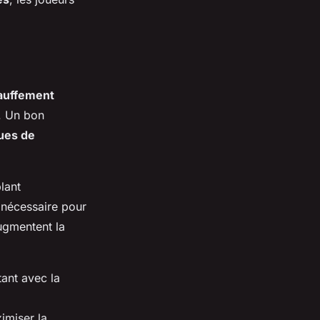
auffement
n. Un bon
ues de
lant
e nécessaire pour
augmentent la
tant avec la
imiser la