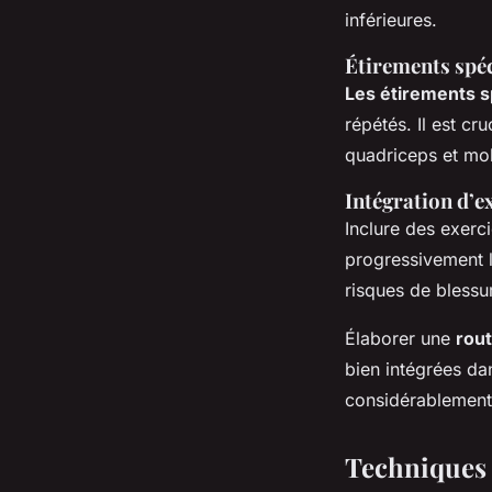
inférieures.
Étirements spéc
Les étirements s
répétés. Il est cr
quadriceps et mol
Intégration d’e
Inclure des exerc
progressivement l
risques de blessu
Élaborer une
rou
bien intégrées da
considérablement
Techniques 