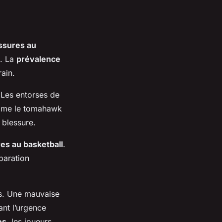
ssures au
s. La
prévalence
rain.
 Les entorses de
omme le tomahawk
 blessure.
es au basketball
.
paration
s. Une mauvaise
ant l’urgence
es
, les joueurs