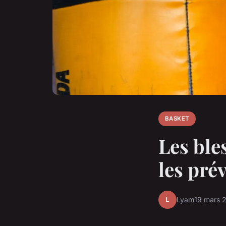
BASKET
Les ble
les pré
L
Lyam
19 mars 