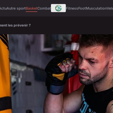
Actu
Autre sport
Basket
Combat
Fitness
Foot
Musculation
Vel
ment les prévenir ?