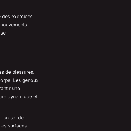
é des exercices.
es mouvements
ise
es de blessures.
corps. Les genoux
antir une
sture dynamique et
er un sol de
 les surfaces