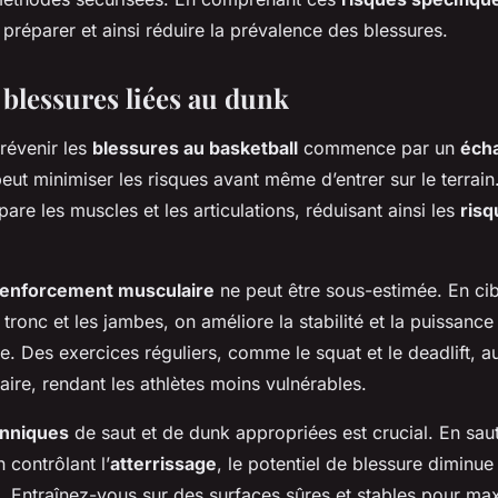
préparer et ainsi réduire la prévalence des blessures.
 blessures liées au dunk
révenir les
blessures au basketball
commence par un
éch
peut minimiser les risques avant même d’entrer sur le terrai
re les muscles et les articulations, réduisant ainsi les
risq
renforcement musculaire
ne peut être sous-estimée. En cib
tronc et les jambes, on améliore la stabilité et la puissanc
re. Des exercices réguliers, comme le squat et le deadlift, 
aire, rendant les athlètes moins vulnérables.
nniques
de saut et de dunk appropriées est crucial. En sau
 contrôlant l’
atterrissage
, le potentiel de blessure diminue
 Entraînez-vous sur des surfaces sûres et stables pour max