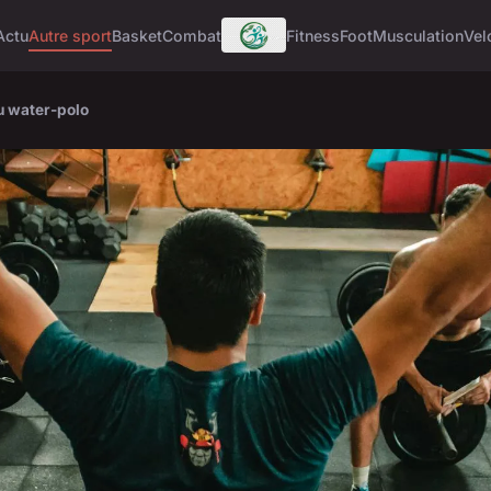
Actu
Autre sport
Basket
Combat
Fitness
Foot
Musculation
Vel
u water-polo