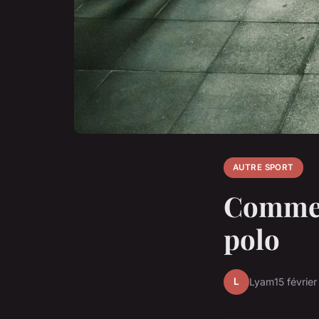
AUTRE SPORT
Comment
polo
L
Lyam
15 févrie