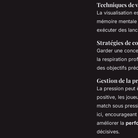
Techniques de v
La visualisation 
mémoire mentale p
exécuter des lancé
Stratégies de c
Garder une concen
la respiration pro
des objectifs préc
Gestion de la pr
La pression peut 
positive, les jou
match sous pressi
ici, encourageant
améliorer la
perf
décisives.