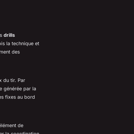
rs
drills
is la technique et
ement des
 du tir. Par
e générée par la
les fixes au bord
’élément de
er la coordination