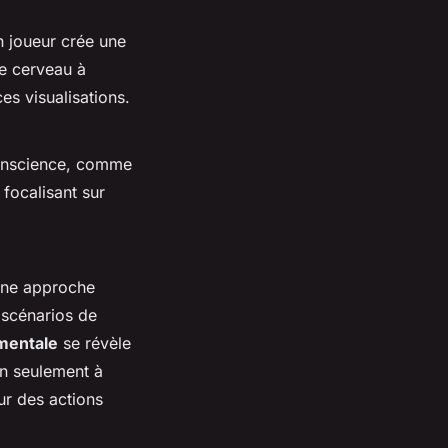
n joueur crée une
le cerveau à
es visualisations.
 conscience, comme
 focalisant sur
 une approche
 scénarios de
 mentale
se révèle
on seulement à
r des actions