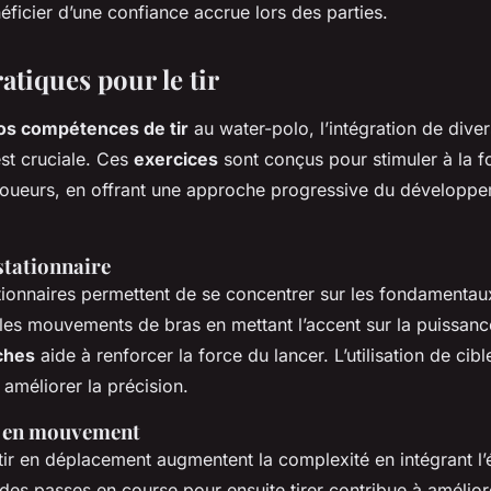
néficier d’une confiance accrue lors des parties.
atiques pour le tir
os compétences de tir
au water-polo, l’intégration de dive
st cruciale. Ces
exercices
sont conçus pour stimuler à la fo
 joueurs, en offrant une approche progressive du développ
 stationnaire
tionnaires permettent de se concentrer sur les fondamentaux
les mouvements de bras en mettant l’accent sur la puissanc
ches
aide à renforcer la force du lancer. L’utilisation de cib
 améliorer la précision.
ir en mouvement
tir en déplacement augmentent la complexité en intégrant l
 des passes en course pour ensuite tirer contribue à amélior